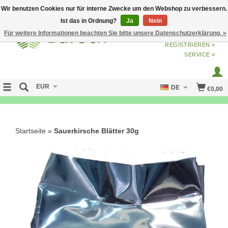
Wir benutzen Cookies nur für interne Zwecke um den Webshop zu verbessern.
Ist das in Ordnung?
Ja
Nein
Für weitere Informationen beachten Sie bitte unsere Datenschutzerklärung. »
ANMELDEN
ODER
JETZT
REGISTRIEREN »
SERVICE »
EUR
DE
€0,00
NO CURE NO PAY
Startseite
»
Sauerkirsche Blätter 30g