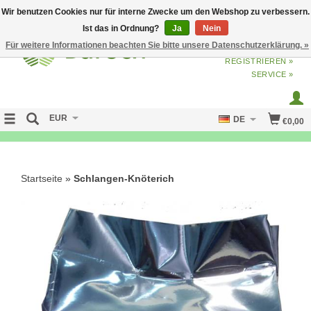
Wir benutzen Cookies nur für interne Zwecke um den Webshop zu verbessern.
Ist das in Ordnung?
Ja
Nein
Für weitere Informationen beachten Sie bitte unsere Datenschutzerklärung. »
ANMELDEN
ODER
JETZT
REGISTRIEREN »
SERVICE »
EUR
DE
€0,00
NO CURE NO PAY
Startseite
»
Schlangen-Knöterich