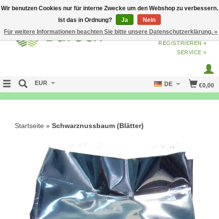
Wir benutzen Cookies nur für interne Zwecke um den Webshop zu verbessern.
Ist das in Ordnung?
Ja
Nein
Für weitere Informationen beachten Sie bitte unsere Datenschutzerklärung. »
ANMELDEN
ODER
JETZT
REGISTRIEREN »
SERVICE »
EUR
DE
€0,00
FREE SHIPPING OVER 50 EURO
Startseite
»
Schwarznussbaum (Blätter)