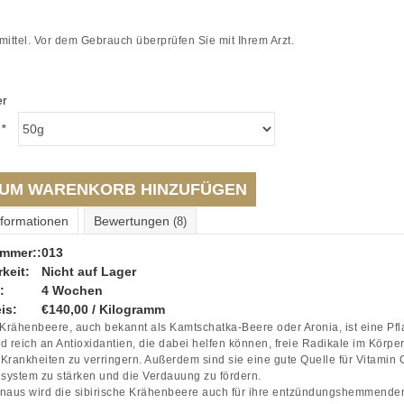
lmittel. Vor dem Gebrauch überprüfen Sie mit Ihrem Arzt.
er
:
*
UM WARENKORB HINZUFÜGEN
nformationen
Bewertungen
(8)
ummer::
013
keit:
Nicht auf Lager
:
4 Wochen
is:
€140,00 / Kilogramm
 Krähenbeere, auch bekannt als Kamtschatka-Beere oder Aronia, ist eine Pfla
d reich an Antioxidantien, die dabei helfen können, freie Radikale im Körpe
Krankheiten zu verringern. Außerdem sind sie eine gute Quelle für Vitamin C
ystem zu stärken und die Verdauung zu fördern.
inaus wird die sibirische Krähenbeere auch für ihre entzündungshemmende