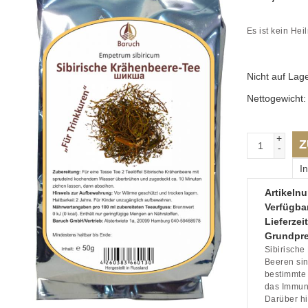
Es ist kein Hei
Nicht auf Lag
Nettogewicht
+
Z
-
I
Artikeln
Verfügbar
Lieferzeit
Grundpre
Sibirische
Beeren sin
bestimmte 
das Immuns
Darüber h