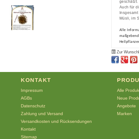
geschätzt.
Auch für d
Insgesamt 
Müsli, im 
Alle Inform
maßgebend z
Heilpflanze
Zur Wunschl
KONTAKT
PRODU
Impressum
Alle Produ
AGBs
Neue Prod
Datenschutz
Angebote
Zahlung und Versand
Marken
Versandkosten und Rücksendungen
Kontakt
Sitemap