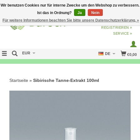
Wir benutzen Cookies nur für interne Zwecke um den Webshop zu verbessern.
Ist das in Ordnung?
Ja
Nein
Für weitere Informationen beachten Sie bitte unsere Datenschutzerklärung. »
ANMELDEN
ODER
JETZT
REGISTRIEREN »
SERVICE »
EUR
DE
€0,00
NO CURE NO PAY
Startseite
»
Sibirische Tanne-Extrakt 100ml