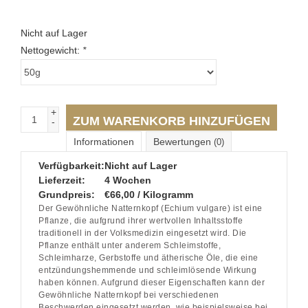
Nicht auf Lager
Nettogewicht:
*
+
ZUM WARENKORB HINZUFÜGEN
-
Informationen
Bewertungen
(0)
Verfügbarkeit:
Nicht auf Lager
Lieferzeit:
4 Wochen
Grundpreis:
€66,00 / Kilogramm
Der Gewöhnliche Natternkopf (Echium vulgare) ist eine
Pflanze, die aufgrund ihrer wertvollen Inhaltsstoffe
traditionell in der Volksmedizin eingesetzt wird. Die
Pflanze enthält unter anderem Schleimstoffe,
Schleimharze, Gerbstoffe und ätherische Öle, die eine
entzündungshemmende und schleimlösende Wirkung
haben können. Aufgrund dieser Eigenschaften kann der
Gewöhnliche Natternkopf bei verschiedenen
Beschwerden eingesetzt werden, wie beispielsweise bei