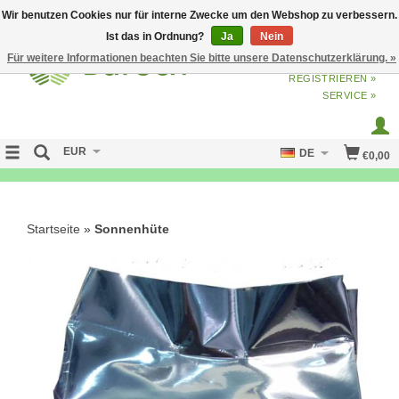
Wir benutzen Cookies nur für interne Zwecke um den Webshop zu verbessern.
Ist das in Ordnung?
Ja
Nein
Für weitere Informationen beachten Sie bitte unsere Datenschutzerklärung. »
ANMELDEN
ODER
JETZT
REGISTRIEREN »
SERVICE »
EUR
DE
€0,00
FREE SHIPPING OVER 50 EURO
Startseite
»
Sonnenhüte