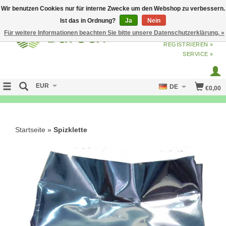
Wir benutzen Cookies nur für interne Zwecke um den Webshop zu verbessern.
Ist das in Ordnung?
Ja
Nein
Für weitere Informationen beachten Sie bitte unsere Datenschutzerklärung. »
ANMELDEN
ODER
JETZT
REGISTRIEREN »
SERVICE »
EUR
DE
€0,00
NO CURE NO PAY
Startseite
»
Spizklette