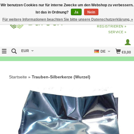
Wir benutzen Cookies nur für interne Zwecke um den Webshop zu verbessern.
Ist das in Ordnung?
Ja
Nein
Für weitere Informationen beachten Sie bitte unsere Datenschutzerklärung. »
ANMELDEN
ODER
JETZT
REGISTRIEREN »
SERVICE »
EUR
DE
€0,00
NO CURE NO PAY
Startseite
»
Trauben-Silberkerze (Wurzel)