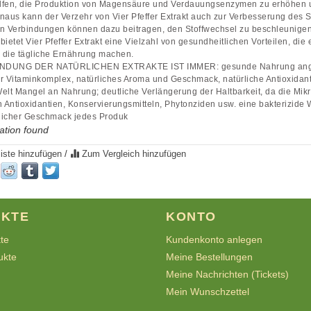
lfen, die Produktion von Magensäure und Verdauungsenzymen zu erhöhen u
naus kann der Verzehr von Vier Pfeffer Extrakt auch zur Verbesserung des St
n Verbindungen können dazu beitragen, den Stoffwechsel zu beschleunigen
bietet Vier Pfeffer Extrakt eine Vielzahl von gesundheitlichen Vorteilen, die
 die tägliche Ernährung machen.
DUNG DER NATÜRLICHEN EXTRAKTE IST IMMER: gesunde Nahrung angereic
her Vitaminkomplex, natürliches Aroma und Geschmack, natürliche Antioxida
elt Mangel an Nahrung; deutliche Verlängerung der Haltbarkeit, da die Mi
n Antioxidantien, Konservierungsmitteln, Phytonziden usw. eine bakterizid
licher Geschmack jedes Produk
ation found
iste hinzufügen
/
Zum Vergleich hinzufügen
KTE
KONTO
kte
Kundenkonto anlegen
ukte
Meine Bestellungen
Meine Nachrichten (Tickets)
Mein Wunschzettel