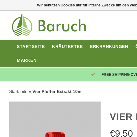
Wir benutzen Cookies nur für interne Zwecke um den Web
STARTSEITE
KRÄUTERTEE
ERKRANKUNGEN
MARKEN
FREE SHIPPING OV
Startseite
»
Vier Pfeffer-Extrakt 10ml
VIER
€
9,50