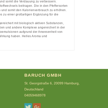
nd somit die Verdauung zu verbessern.
offwechsels beitragen. Die in den Pfeffersorten
 und somit den Kalorienverbrauch zu erhöhen.
 es zu einer großartigen Ergänzung für die
hert mit biologisch aktiven Substanzen,
ntien und andere Komplexe angereichert in der
kroemulsionen aufgrund der Anwesenheit von
e Wirkung haben. Helles Aroma und
BARUCH GMBH
St. Georgstraße 6, 20099 Hamburg,
Deutschland
04059468978