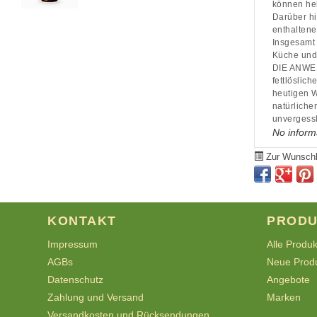
können he
Darüber hi
enthaltene
Insgesamt 
Küche und
DIE ANWEN
fettlöslic
heutigen W
natürliche
unvergess
No inform
Zur Wunschl
KONTAKT
PRODU
Impressum
Alle Produ
AGBs
Neue Prod
Datenschutz
Angebote
Zahlung und Versand
Marken
Versandkosten und Rücksendungen