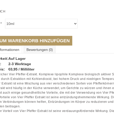
ICH
:
*
UM WARENKORB HINZUFÜGEN
nformationen
Bewertungen
(0)
keit:
Auf Lager
:
2-3 Werktage
is:
€0,95 / Milliliter
icher Vier Pfeffer-Extrakt. Komplexe lipophile Komplexe biologisch aktiver 
 durch Extraktion mit Kohlendioxid, bei hohem Druck und niedrigen Tempera
er Extrakt ist eine Mischung aus vier verschiedenen Sorten von Pfefferkörne
rakt wird häufig in der Küche verwendet, um Gerichte zu würzen und ihnen 
bt auch einige gesundheitliche Vorteile, die mit der Verwendung von Vier Pfe
Vorteile von Vier Pfeffer Extrakt ist seine entzündungshemmende Wirkung. D
en Verbindungen können helfen, Entzündungen im Körper zu reduzieren und
en beitragen.
er Vorteil von Vier Pfeffer Extrakt ist seine verdauungsfördernde Wirkung. D