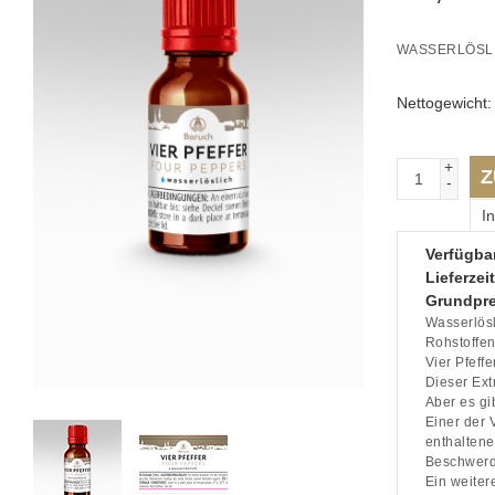
WASSERLÖSL
Nettogewicht
+
Z
-
I
Verfügbar
Lieferzeit
Grundpre
Wasserlösl
Rohstoffen
Vier Pfeff
Dieser Ext
Aber es gi
Einer der 
enthalten
Beschwerd
Ein weiter