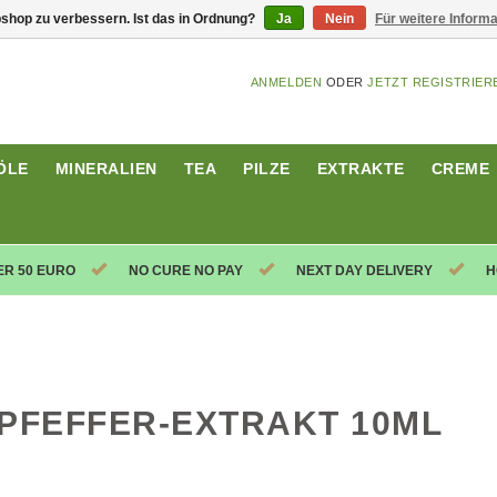
shop zu verbessern. Ist das in Ordnung?
Ja
Nein
Für weitere Inform
ANMELDEN
ODER
JETZT REGISTRIER
ÖLE
MINERALIEN
TEA
PILZE
EXTRAKTE
CREME
ER 50 EURO
NO CURE NO PAY
NEXT DAY DELIVERY
H
 PFEFFER-EXTRAKT 10ML