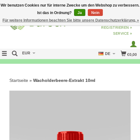
Wir benutzen Cookies nur für interne Zwecke um den Webshop zu verbessern.
Ist das in Ordnung?
Ja
Nein
Für weitere Informationen beachten Sie bitte unsere Datenschutzerklärung. »
ANMELDEN
ODER
JETZT
REGISTRIEREN »
SERVICE »
EUR
DE
€0,00
FREE SHIPPING OVER 50 EURO
Startseite
»
Wacholderbeere-Extrakt 10ml