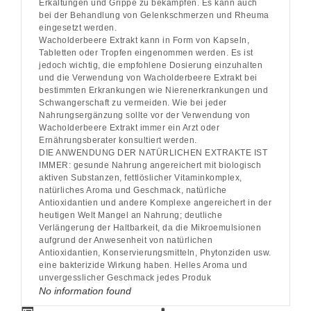
Erkältungen und Grippe zu bekämpfen. Es kann auch
bei der Behandlung von Gelenkschmerzen und Rheuma
eingesetzt werden.
Wacholderbeere Extrakt kann in Form von Kapseln,
Tabletten oder Tropfen eingenommen werden. Es ist
jedoch wichtig, die empfohlene Dosierung einzuhalten
und die Verwendung von Wacholderbeere Extrakt bei
bestimmten Erkrankungen wie Nierenerkrankungen und
Schwangerschaft zu vermeiden. Wie bei jeder
Nahrungsergänzung sollte vor der Verwendung von
Wacholderbeere Extrakt immer ein Arzt oder
Ernährungsberater konsultiert werden.
DIE ANWENDUNG DER NATÜRLICHEN EXTRAKTE IST
IMMER: gesunde Nahrung angereichert mit biologisch
aktiven Substanzen, fettlöslicher Vitaminkomplex,
natürliches Aroma und Geschmack, natürliche
Antioxidantien und andere Komplexe angereichert in der
heutigen Welt Mangel an Nahrung; deutliche
Verlängerung der Haltbarkeit, da die Mikroemulsionen
aufgrund der Anwesenheit von natürlichen
Antioxidantien, Konservierungsmitteln, Phytonziden usw.
eine bakterizide Wirkung haben. Helles Aroma und
unvergesslicher Geschmack jedes Produk
No information found