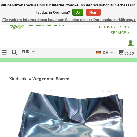
Wir benutzen Cookies nur für interne Zwecke um den Webshop zu verbessern.
Ist das in Ordnung?
Ja
Nein
Für weitere Informationen beachten Sie bitte unsere Datenschutzerklärung. »
ANMELDEN
ODER
JETZT
REGISTRIEREN »
SERVICE »
EUR
DE
€0,00
NO CURE NO PAY
Startseite
»
Wegeriche Samen