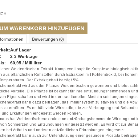
ICH
UM WARENKORB HINZUFÜGEN
nformationen
Bewertungen
(0)
keit:
Auf Lager
:
2-3 Werktage
is:
€0,95 / Milliliter
icher Weidenröschen-Extrakt. Komplexe lipophile Komplexe biologisch akti
 aus pflanzlichen Rohstoffen durch Extraktion mit Kohlendioxid, bei hohe
Temperaturen. Der Extraktgehalt beträgt 5%.
henextrakt wird aus der Pflanze Weidenröschen gewonnen und bietet zahl
liche Vorteile. Die Pflanze ist bekannt für ihre entzündungshemmenden und
iven Eigenschaften und wird in der traditionellen Medizin seit langem eingese
henextrakt kann dazu beitragen, das Immunsystem zu stärken und die Abw
s zu erhöhen. Es enthält viele Wirkstoffe, die zur Vorbeugung und Behandl
n und Erkältungen eingesetzt werden können.
inaus hat Weidenröschenextrakt eine entzündungshemmende Wirkung und 
 von Schmerzen und Entzündungen eingesetzt werden. Es wird oft zur Beha
n bei Arthritis und anderen entzündlichen Erkrankungen eingesetzt.
henextrakt kann auch zur Unterstützung einer gesunden Prostata beitragen