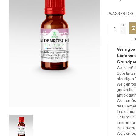
WASSERLÖSL
+
Z
-
I
Verfügbar
Lieferzeit
Grundpre
Wasserlösl
Substanzen
niedrigen 
Weidenrösc
gesundheit
antioxidat
Weidenrösc
des Körper
Infektione
Darüber h
Linderung
Beschwerde
Weidenrösc