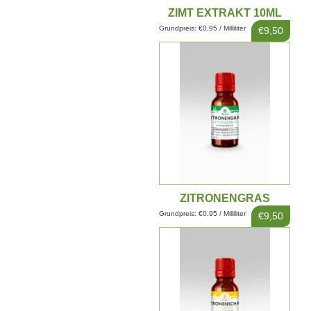
ZIMT EXTRAKT 10ML
Grundpreis: €0,95 / Milliliter
€9,50
ZITRONENGRAS
EXTRAKT 10ML
Grundpreis: €0,95 / Milliliter
€9,50