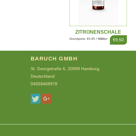
ZITRONENSCHALE
EXTRAKT 10ML
Grundpreis: €0,95 / Milliliter
€9,50
BARUCH GMBH
St. Georgstraße 6, 20099 Hamburg,
Deutschland
04059468978