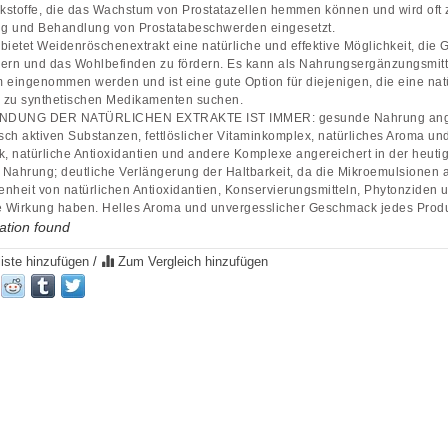
rkstoffe, die das Wachstum von Prostatazellen hemmen können und wird oft 
g und Behandlung von Prostatabeschwerden eingesetzt.
bietet Weidenröschenextrakt eine natürliche und effektive Möglichkeit, die 
ern und das Wohlbefinden zu fördern. Es kann als Nahrungsergänzungsmitt
 eingenommen werden und ist eine gute Option für diejenigen, die eine nat
e zu synthetischen Medikamenten suchen.
NDUNG DER NATÜRLICHEN EXTRAKTE IST IMMER: gesunde Nahrung ange
isch aktiven Substanzen, fettlöslicher Vitaminkomplex, natürliches Aroma un
 natürliche Antioxidantien und andere Komplexe angereichert in der heuti
Nahrung; deutliche Verlängerung der Haltbarkeit, da die Mikroemulsionen 
nheit von natürlichen Antioxidantien, Konservierungsmitteln, Phytonziden u
e Wirkung haben. Helles Aroma und unvergesslicher Geschmack jedes Produ
ation found
iste hinzufügen
/
Zum Vergleich hinzufügen