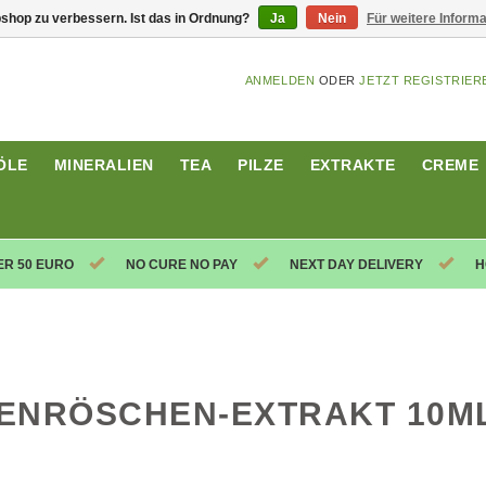
shop zu verbessern. Ist das in Ordnung?
Ja
Nein
Für weitere Inform
ANMELDEN
ODER
JETZT REGISTRIER
ÖLE
MINERALIEN
TEA
PILZE
EXTRAKTE
CREME
ER 50 EURO
NO CURE NO PAY
NEXT DAY DELIVERY
H
ENRÖSCHEN-EXTRAKT 10M