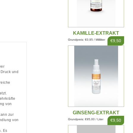
KAMILLE-EXTRAKT
10ML
Grundpreis: €0,95 / Milliliter
€9,50
ver
m Druck und
reiche
tzt.
ehrkräfte
ung von
GINSENG-EXTRAKT
kann zur
100ML
Grundpreis: €95,00 / Liter
€9,50
ndlung von
. Es