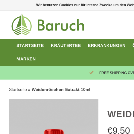
Wir benutzen Cookies nur für interne Zwecke um den Web
STARTSEITE
KRÄUTERTEE
ERKRANKUNGEN
MARKEN
FREE SHIPPING OV
Startseite
»
Weidenröschen-Extrakt 10ml
WEID
€
9,50