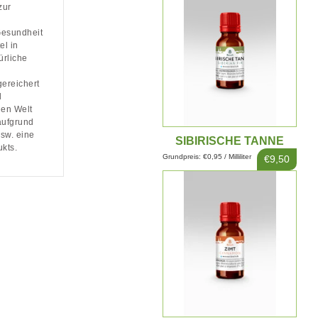
zur
Gesundheit
el in
ürliche
reichert
d
gen Welt
aufgrund
sw. eine
SIBIRISCHE TANNE
kts.
EXTRAKT 10ML
Grundpreis: €0,95 / Milliliter
€9,50