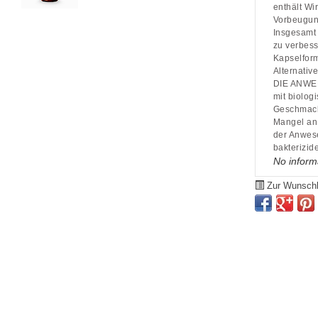
enthält Wi
Vorbeugun
Insgesamt 
zu verbess
Kapselform
Alternativ
DIE ANWE
mit biolog
Geschmack,
Mangel an 
der Anwese
bakterizid
No inform
Zur Wunschl