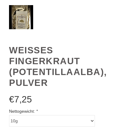
WEISSES F
INGERKRAUT (
POTENTILLAALBA), P
ULVER
€
7,25
Nettogewicht:
*