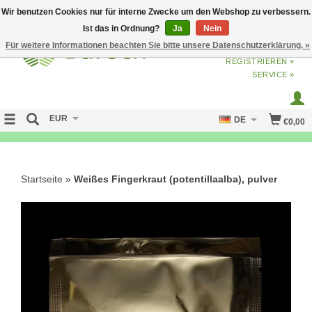
Wir benutzen Cookies nur für interne Zwecke um den Webshop zu verbessern.
Ist das in Ordnung?
Ja
Nein
Für weitere Informationen beachten Sie bitte unsere Datenschutzerklärung. »
ANMELDEN
ODER
JETZT
REGISTRIEREN »
SERVICE »
EUR
DE
€0,00
FREE SHIPPING OVER 50 EURO
Startseite
»
Weißes Fingerkraut (potentillaalba), pulver