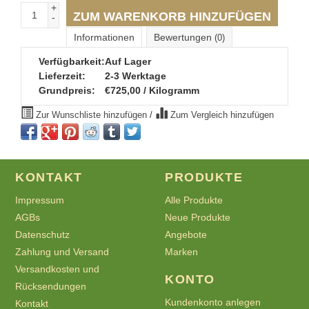
+
ZUM WARENKORB HINZUFÜGEN
-
Informationen
Bewertungen
(0)
Verfügbarkeit:
Auf Lager
Lieferzeit:
2-3 Werktage
Grundpreis:
€725,00 / Kilogramm
Zur Wunschliste hinzufügen
/
Zum Vergleich hinzufügen
KONTAKT
PRODUKTE
Impressum
Alle Produkte
AGBs
Neue Produkte
Datenschutz
Angebote
Zahlung und Versand
Marken
Versandkosten und
KONTO
Rücksendungen
Kundenkonto anlegen
Kontakt