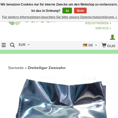
Wir benutzen Cookies nur für interne Zwecke um den Webshop zu verbessern.
Ist das in Ordnung?
Ja
Nein
Für weitere Informationen beachten Sie bitte unsere Datenschutzerklärung. »
ANMELDEN
ODER
JETZT
REGISTRIEREN »
SERVICE »
EUR
DE
€0,00
NO CURE NO PAY
Startseite
»
Dreiteiliger Zweizahn