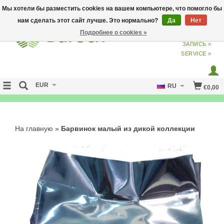
Мы хотели бы разместить cookies на вашем компьютере, что помогло бы
нам сделать этот сайт лучше. Это нормально?
Да
Нет
Подробнее о cookies »
ВХОД
ИЗ
СОЗДАТЬ УЧЕТНУЮ
ЗАПИСЬ »
SERVICE »
EUR
RU
€0,00
NO CURE NO PAY
На главную
»
Барвинок малый из дикой коллекции