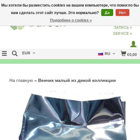
Мы хотели бы разместить cookies на вашем компьютере, что помогло бы
нам сделать этот сайт лучше. Это нормально?
Да
Нет
Подробнее о cookies »
ВХОД
ИЗ
СОЗДАТЬ УЧЕТНУЮ
ЗАПИСЬ »
SERVICE »
EUR
RU
€0,00
NO CURE NO PAY
На главную
»
Венчик малый из дикой коллекции