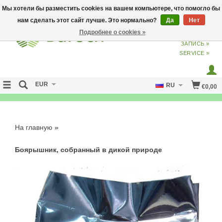
Мы хотели бы разместить cookies на вашем компьютере, что помогло бы
нам сделать этот сайт лучше. Это нормально?
Да
Нет
Подробнее о cookies »
ВХОД
ИЗ
СОЗДАТЬ УЧЕТНУЮ
ЗАПИСЬ »
SERVICE »
EUR
RU
€0,00
NO CURE NO PAY
На главную
»
Боярышник, собранный в дикой природе