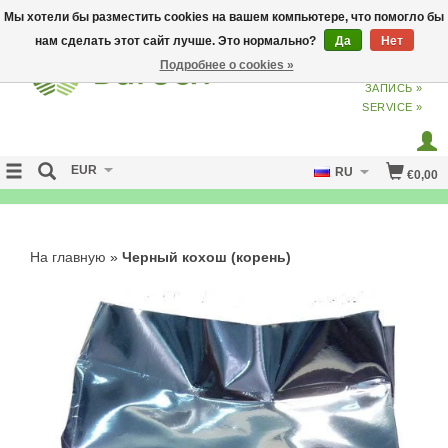
Мы хотели бы разместить cookies на вашем компьютере, что помогло бы
нам сделать этот сайт лучше. Это нормально?
Да
Нет
Подробнее о cookies »
ВХОД
ИЗ
СОЗДАТЬ УЧЕТНУЮ
ЗАПИСЬ »
SERVICE »
EUR
RU
€0,00
NO CURE NO PAY
На главную
»
Черный кохош (корень)