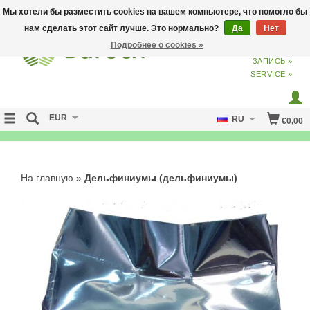
Мы хотели бы разместить cookies на вашем компьютере, что помогло бы
нам сделать этот сайт лучше. Это нормально?
Да
Нет
Подробнее о cookies »
ВХОД
ИЗ
СОЗДАТЬ УЧЕТНУЮ
ЗАПИСЬ »
SERVICE »
EUR
RU
€0,00
NO CURE NO PAY
На главную
»
Дельфиниумы (дельфиниумы)