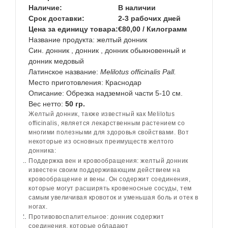
Наличие:
В наличии
Срок доставки:
2-3 рабочих дней
Цена за единицу товара:
€80,00 / Килограмм
Название продукта: желтый донник
Син. донник
,
донник
,
донник обыкновенный
и
донник медовый
Латинское
название:
Melilotus officinalis Pall.
Место приготовления:
Краснодар
Описание:
Обрезка надземной части 5-10 см.
Вес нетто:
50 гр.
Желтый донник, также известный как Melilotus
officinalis, является лекарственным растением со
многими полезными для здоровья свойствами. Вот
некоторые из основных преимуществ желтого
донника:
Поддержка вен и кровообращения: желтый донник
известен своим поддерживающим действием на
кровообращение и вены. Он содержит соединения,
которые могут расширять кровеносные сосуды, тем
самым увеличивая кровоток и уменьшая боль и отек в
ногах.
Противовоспалительное: донник содержит
соединения, которые обладают