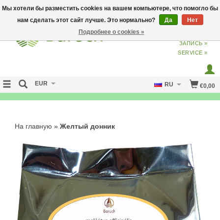
Мы хотели бы разместить cookies на вашем компьютере, что помогло бы
нам сделать этот сайт лучше. Это нормально?
Да
Нет
Подробнее о cookies »
ВХОД
ИЗ
СОЗДАТЬ УЧЕТНУЮ
ЗАПИСЬ »
SERVICE »
EUR
RU
€0,00
NO CURE NO PAY
На главную
»
Желтый донник