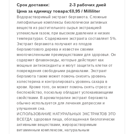
Срок доставки:
2-3 рабочих дней
Цена за единицу товара:
€0,95 / Milliliter
Водорастворимый экстракт бергамота. Сложные
липофильные комплексы биологически активных
веществ из растительного сырья экстракцией
углекислым газом, при высоком давлении и низких
температурах. Содержание экстракта составляет 5%.
Экстракт бергамота получают из плодов
бергамотового дерева и известен своими
многочисленными преимуществами для здоровья. Он
содержит флавоноиды, которые действуют как
мощные антиоксиданты и могут защитить клетки от
повреждения свободными радикалами. Экстракт
бергамота также может помочь снизить уровень
холестерина и контролировать уровень сахара в
крови. Кроме того, он может помочь снять стресс и
беспокойство, поскольку обладает успокаивающими
свойствами. В ароматерапии экстракт бергамота
обычно используется для лечения депрессии и
улучшения сна.
ИСПОЛЬЗОВАНИЕ НАТУРАЛЬНЫХ ЭКСТРАКТОВ ЭТО
ВСЕГДА: здоровая пища, обогащенная биологически
активными веществами, жирорастворимым
витаминным комплексом, натуральным