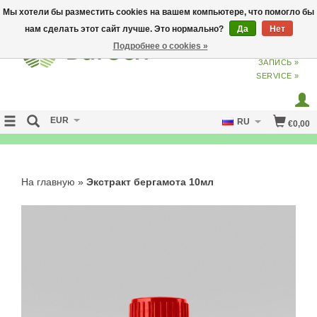
Мы хотели бы разместить cookies на вашем компьютере, что помогло бы
нам сделать этот сайт лучше. Это нормально?
Да
Нет
Подробнее о cookies »
ВХОД
ИЗ
СОЗДАТЬ УЧЕТНУЮ
ЗАПИСЬ »
SERVICE »
EUR
RU
€0,00
NO CURE NO PAY
На главную
»
Экстракт бергамота 10мл