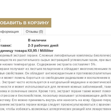
ОБАВИТЬ В КОРЗИНУ
нформация
Отзывы
(0)
:
В наличии
тавки:
2-3 рабочих дней
единицу товара:
€0,95 / Milliliter
оримый экстракт герани. Сложные липофильные комплексы биологичес
веществ из растительного сырья экстракцией углекислым газом, при вы
и низких температурах. Содержание экстракта составляет 5%.
герани получают из листьев пеларгонии и обладают многочисленными 
вья свойствами. Он обладает антиоксидантным и противовоспалитель
 и может помочь бороться со свободными радикалами и воспалением в
. Экстракт часто используется в натуральной медицине и косметическо
ности и может использоваться для лечения кожных заболеваний, таки
зема и солнечные ожоги. Кроме того, экстракт герани также может помоч
 стрессом и беспокойством, поскольку оказывает успокаивающее действ
истему. Его можно принимать внутрь или наносить на кожу. Однако пере
анием экстракта герани всегда следует проконсультироваться с врачом
ом, чтобы избежать возможных аллергических реакций или лекарствен