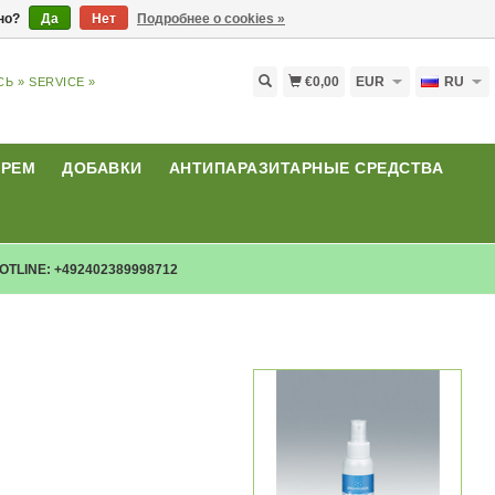
ьно?
Да
Нет
Подробнее о cookies »
€0,00
EUR
RU
СЬ »
SERVICE »
КРЕМ
ДОБАВКИ
АНТИПАРАЗИТАРНЫЕ СРЕДСТВА
OTLINE: +492402389998712