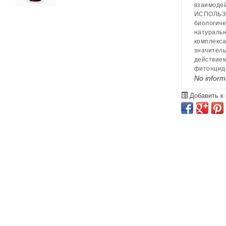
взаимодей
ИСПОЛЬЗО
биологиче
натуральн
комплекса
значитель
действием
фитонцидо
No inform
Добавить к