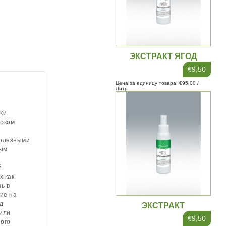
ЭКСТРАКТ ЯГОД
МОЖЖЕВЕЛЬНИКА
€9,50
100МЛ
Цена за единицу товара: €95,00 /
Литр
ки
соком
полезными
ным
й
х как
ь в
ие на
д
ЭКСТРАКТ
 или
ЛЕМОНГРАССА 100МЛ
€9,50
ного