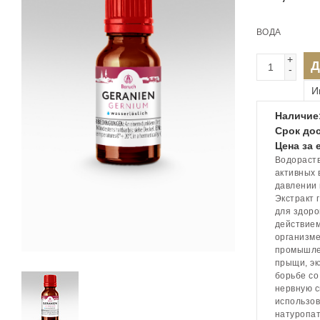
ВОДА
+
Д
-
И
Наличие
Срок дос
Цена за 
Водораств
активных 
давлении 
Экстракт 
для здоро
действием
организме
промышлен
прыщи, эк
борьбе со
нервную с
использов
натуропат