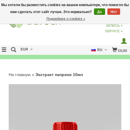
Мы хотели бы разместить cookies на вашем компьютере, что помогло бы
нам сделать этот сайт лучше. Это нормально?
Да
Нет
Подробнее о cookies »
ВХОД
ИЗ
СОЗДАТЬ УЧЕТНУЮ
ЗАПИСЬ »
SERVICE »
EUR
RU
€0,00
NO CURE NO PAY
На главную
»
Экстракт паприки 10мл