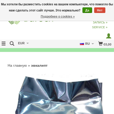
Мы хотели бы разместить cookies на вашем компьютере, что помогло бы
нам сделать этот сайт лучше. Это нормально?
Да
Нет
Подробнее о cookies »
ВХОД
ИЗ
СОЗДАТЬ УЧЕТНУЮ
ЗАПИСЬ »
SERVICE »
EUR
RU
€0,00
NO CURE NO PAY
На главную
»
эвкалипт