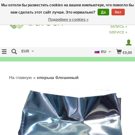
Мы хотели бы разместить cookies на вашем компьютере, что помогло бы
нам сделать этот сайт лучше. Это нормально?
Да
Нет
Подробнее о cookies »
ВХОД
ИЗ
СОЗДАТЬ УЧЕТНУЮ
ЗАПИСЬ »
SERVICE »
EUR
RU
€0,00
NO CURE NO PAY
На главную
»
спорыш блошиный