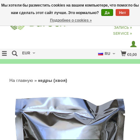
Мы хотели бы разместить cookies на вашем компьютере, что помогло бы
нам сделать этот сайт лучше. Это нормально?
Да
Нет
Подробнее о cookies »
ВХОД
ИЗ
СОЗДАТЬ УЧЕТНУЮ
ЗАПИСЬ »
SERVICE »
EUR
RU
€0,00
NO CURE NO PAY
На главную
»
кедры (хвоя)