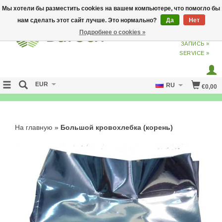
Мы хотели бы разместить cookies на вашем компьютере, что помогло бы
нам сделать этот сайт лучше. Это нормально?
Да
Нет
Подробнее о cookies »
ВХОД
ИЗ
СОЗДАТЬ УЧЕТНУЮ
ЗАПИСЬ »
SERVICE »
EUR
RU
€0,00
NO CURE NO PAY
На главную
»
Большой кровохлебка (корень)