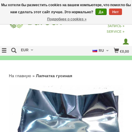
Мы хотели бы разместить cookies на вашем компьютере, что помогло бы
нам сделать этот сайт лучше. Это нормально?
Да
Нет
Подробнее о cookies »
ВХОД
ИЗ
СОЗДАТЬ УЧЕТНУЮ
ЗАПИСЬ »
SERVICE »
EUR
RU
€0,00
FREE SHIPPING OVER 50 EURO
На главную
»
Лапчатка гусиная