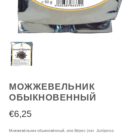
МОЖЖЕВЕЛЬНИК
ОБЫКНОВЕННЫЙ
€
6,25
Можжеве́льник обыкнове́нный, или Ве́рес (лат. Juníperus