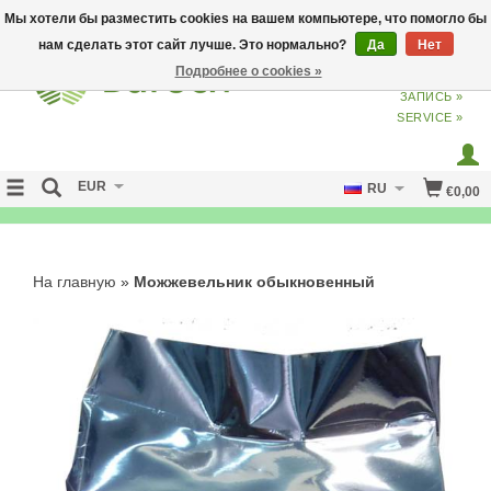
Мы хотели бы разместить cookies на вашем компьютере, что помогло бы
нам сделать этот сайт лучше. Это нормально?
Да
Нет
Подробнее о cookies »
ВХОД
ИЗ
СОЗДАТЬ УЧЕТНУЮ
ЗАПИСЬ »
SERVICE »
EUR
RU
€0,00
NO CURE NO PAY
На главную
»
Можжевельник обыкновенный