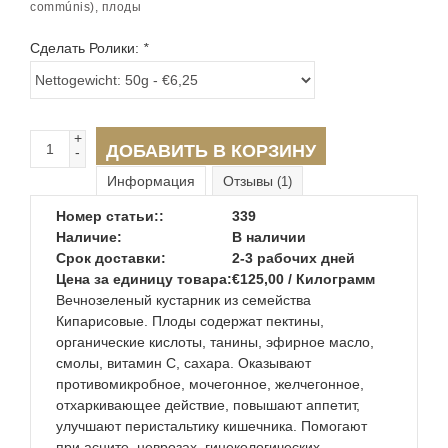
commúnis), плоды
Сделать Ролики:
*
+
ДОБАВИТЬ В КОРЗИНУ
-
Информация
Отзывы
(1)
Номер статьи::
339
Наличие:
В наличии
Срок доставки:
2-3 рабочих дней
Цена за единицу товара:
€125,00 / Килограмм
Вечнозеленый кустарник из семейства
Кипарисовые. Плоды содержат пектины,
органические кислоты, танины, эфирное масло,
смолы, витамин С, сахара. Оказывают
противомикробное, мочегонное, желчегонное,
отхаркивающее действие, повышают аппетит,
улучшают перистальтику кишечника. Помогают
при асците, неврозах, гинекологических