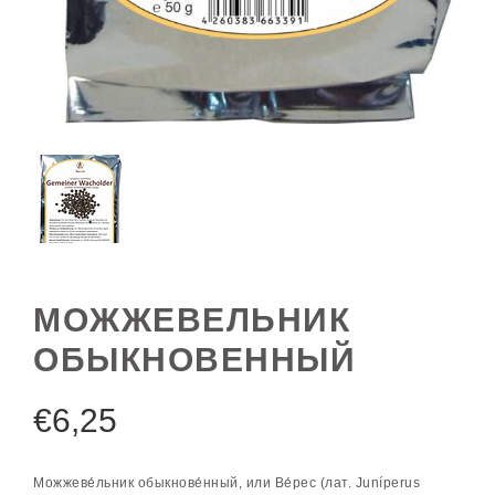
МОЖЖЕВЕЛЬНИК
ОБЫКНОВЕННЫЙ
€
6,25
Можжеве́льник обыкнове́нный, или Ве́рес (лат. Juníperus