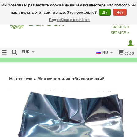
Мы хотели бы разместить cookies на вашем компьютере, что помогло бы
нам сделать этот сайт лучше. Это нормально?
Да
Нет
Подробнее о cookies »
ВХОД
ИЗ
СОЗДАТЬ УЧЕТНУЮ
ЗАПИСЬ »
SERVICE »
EUR
RU
€0,00
NO CURE NO PAY
На главную
»
Можжевельник обыкновенный