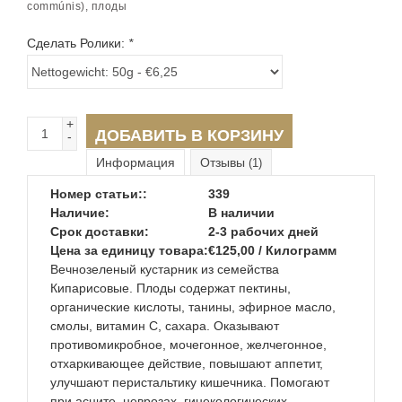
commúnis), плоды
Сделать Ролики:
*
+
ДОБАВИТЬ В КОРЗИНУ
-
Информация
Отзывы
(1)
Номер статьи::
339
Наличие:
В наличии
Срок доставки:
2-3 рабочих дней
Цена за единицу товара:
€125,00 / Килограмм
Вечнозеленый кустарник из семейства
Кипарисовые. Плоды содержат пектины,
органические кислоты, танины, эфирное масло,
смолы, витамин С, сахара. Оказывают
противомикробное, мочегонное, желчегонное,
отхаркивающее действие, повышают аппетит,
улучшают перистальтику кишечника. Помогают
при асците, неврозах, гинекологических