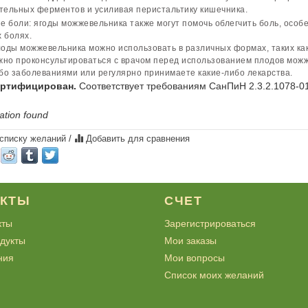
ельных ферментов и усиливая перистальтику кишечника.
е боли: ягоды можжевельника также могут помочь облегчить боль, особ
 болях.
оды можжевельника можно использовать в различных формах, таких как
жно проконсультироваться с врачом перед использованием плодов можж
бо заболеваниями или регулярно принимаете какие-либо лекарства.
ертифицирован.
Соответствует требованиям СанПиН 2.3.2.1078-0
ation found
 списку желаний
/
Добавить для сравнения
УКТЫ
СЧЕТ
кты
Зарегистрироваться
дукты
Мои заказы
ния
Мои вопросы
Список моих желаний