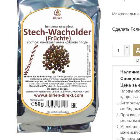
Можжевельник 
Сделать Рол
+
Д
-
И
Наличие
Срок дос
Цена за 
Плоды мож
здоровья.
Антиоксид
свободным
Противов
свойствам
Мочегонны
мочеиспус
Пищеварит