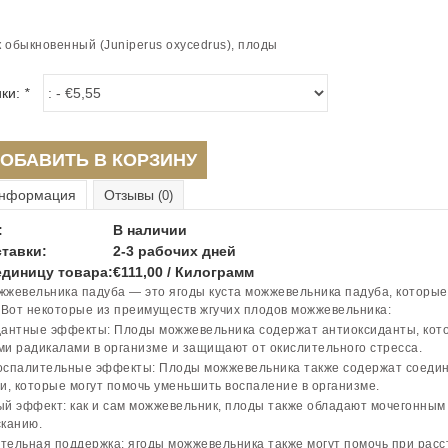
обыкновенный (Juniperus oxycedrus), плоды
ики:
*
ОБАВИТЬ В КОРЗИНУ
нформация
Отзывы
(0)
:
В наличии
тавки:
2-3 рабочих дней
единицу товара:
€111,00 / Килограмм
жевельника падуба — это ягоды куста можжевельника падуба, которы
 Вот некоторые из преимуществ жгучих плодов можжевельника:
антные эффекты: Плоды можжевельника содержат антиоксиданты, кот
и радикалами в организме и защищают от окислительного стресса.
оспалительные эффекты: Плоды можжевельника также содержат соеди
и, которые могут помочь уменьшить воспаление в организме.
й эффект: как и сам можжевельник, плоды также обладают мочегонным
канию.
ельная поддержка: ягоды можжевельника также могут помочь при расс