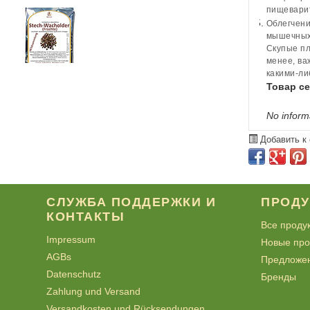
пищеварит
Облегчени
мышечных
Скупые пл
менее, ва
какими-ли
Товар с
No inform
Добавить к
СЛУЖБА ПОДДЕРЖКИ И
ПРОД
КОНТАКТЫ
Все проду
Impressum
Новые про
AGBs
Предложе
Datenschutz
Бренды
Zahlung und Versand
Versandkosten und Rücksendungen