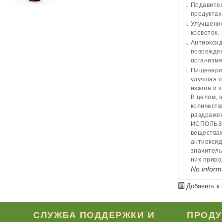
Подавител
продуктах
Улучшение
кровоток.
Антиоксид
поврежден
организме
Пищеварит
улучшая п
изжога и 
В целом, 
количеств
раздражен
ИСПОЛЬЗО
веществам
антиоксид
значитель
них приро
No inform
Добавить к
СЛУЖБА ПОДДЕРЖКИ И
ПРОД