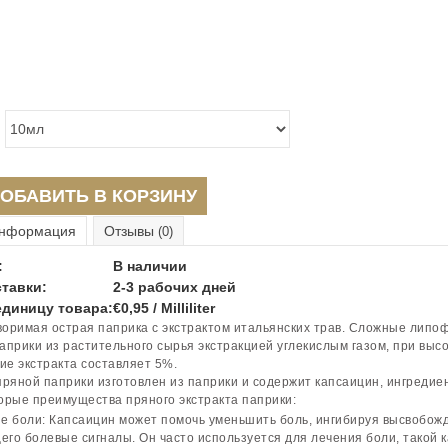
ОБАВИТЬ В КОРЗИНУ
нформация
Отзывы
(0)
:
В наличии
тавки:
2-3 рабочих дней
единицу товара:
€0,95 / Milliliter
оримая острая паприка с экстрактом итальянских трав. Сложные липо
априки из растительного сырья экстракцией углекислым газом, при выс
е экстракта составляет 5%.
пряной паприки изготовлен из паприки и содержит капсаицин, ингредие
орые преимущества пряного экстракта паприки:
е боли: Капсаицин может помочь уменьшить боль, ингибируя высвобож
го болевые сигналы. Он часто используется для лечения боли, такой к