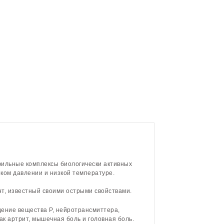
фильные комплексы биологически активных
оком давлении и низкой температуре.
нт, известный своими острыми свойствами.
дение вещества Р, нейротрансмиттера,
ак артрит, мышечная боль и головная боль.