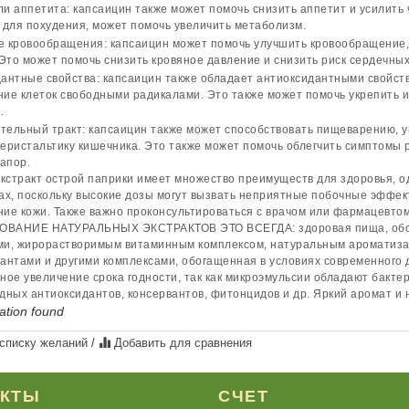
и аппетита: капсаицин также может помочь снизить аппетит и усилить ч
 для похудения, может помочь увеличить метаболизм.
 кровообращения: капсаицин может помочь улучшить кровообращение,
 Это может помочь снизить кровяное давление и снизить риск сердечны
антные свойства: капсаицин также обладает антиоксидантными свойст
ие клеток свободными радикалами. Это также может помочь укрепить 
.
ельный тракт: капсаицин также может способствовать пищеварению, у
еристальтику кишечника. Это также может помочь облегчить симптомы р
запор.
экстракт острой паприки имеет множество преимуществ для здоровья, о
ах, поскольку высокие дозы могут вызвать неприятные побочные эффект
ие кожи. Также важно проконсультироваться с врачом или фармацевто
ВАНИЕ НАТУРАЛЬНЫХ ЭКСТРАКТОВ ЭТО ВСЕГДА: здоровая пища, обог
и, жирорастворимым витаминным комплексом, натуральным ароматиза
антами и другими комплексами, обогащенная в условиях современного 
ное увеличение срока годности, так как микроэмульсии обладают бакте
дных антиоксидантов, консервантов, фитонцидов и др. Яркий аромат и 
ation found
 списку желаний
/
Добавить для сравнения
УКТЫ
СЧЕТ