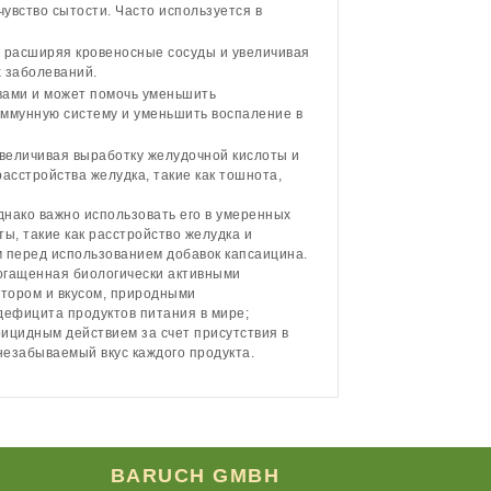
увство сытости. Часто используется в
 расширяя кровеносные сосуды и увеличивая
х заболеваний.
вами и может помочь уменьшить
иммунную систему и уменьшить воспаление в
величивая выработку желудочной кислоты и
асстройства желудка, такие как тошнота,
днако важно использовать его в умеренных
ы, такие как расстройство желудка и
м перед использованием добавок капсаицина.
ащенная биологически активными
тором и вкусом, природными
дефицита продуктов питания в мире;
рицидным действием за счет присутствия в
незабываемый вкус каждого продукта.
BARUCH GMBH