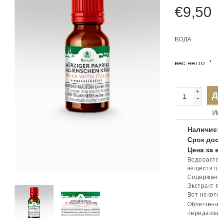
€
9,50
ВОДА
вес нетто:
*
+
Д
-
И
Наличие
Срок дос
Цена за 
Водораств
веществ п
Содержани
Экстракт 
Вот некот
Облегчени
передающе