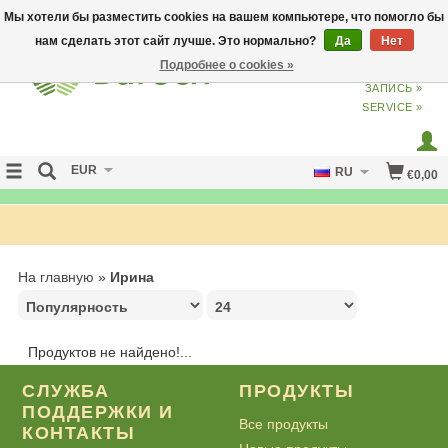
Мы хотели бы разместить cookies на вашем компьютере, что помогло бы
нам сделать этот сайт лучше. Это нормально?
Да
Нет
Подробнее о cookies »
ВХОД
ИЗ
СОЗДАТЬ УЧЕТНУЮ
ЗАПИСЬ »
SERVICE »
EUR
RU
€0,00
FREE SHIPPING OVER 50 EURO
На главную
»
Ирина
Продуктов не найдено!...
СЛУЖБА
ПРОДУКТЫ
ПОДДЕРЖКИ И
Все продукты
КОНТАКТЫ