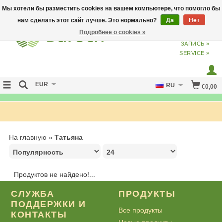
Мы хотели бы разместить cookies на вашем компьютере, что помогло бы
нам сделать этот сайт лучше. Это нормально?
Да
Нет
Подробнее о cookies »
ВХОД
ИЗ
СОЗДАТЬ УЧЕТНУЮ
ЗАПИСЬ »
SERVICE »
EUR
RU
€0,00
FREE SHIPPING OVER 50 EURO
На главную
»
Татьяна
Продуктов не найдено!...
СЛУЖБА
ПРОДУКТЫ
ПОДДЕРЖКИ И
Все продукты
КОНТАКТЫ