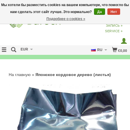
Мы хотели бы разместить cookies на вашем компьютере, что помогло бы
нам сделать этот сайт лучше. Это нормально?
Да
Нет
Подробнее о cookies »
ВХОД
ИЗ
СОЗДАТЬ УЧЕТНУЮ
ЗАПИСЬ »
SERVICE »
EUR
RU
€0,00
NO CURE NO PAY
На главную
»
Японское кордовое дерево (листья)