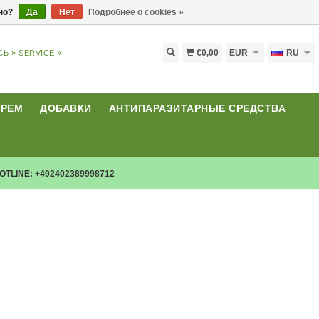
ьно?
Да
Нет
Подробнее о cookies »
€0,00
EUR
RU
СЬ »
SERVICE »
КРЕМ
ДОБАВКИ
АНТИПАРАЗИТАРНЫЕ СРЕДСТВА
OTLINE: +492402389998712