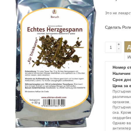
Это не лекарс
Сделать Рол
+
Д
-
И
Номер ст
Наличие
Срок дос
Цена за 
Пустырник
различные
организм.
Пустырник
сна. Кром
сердцеби
Однако ва
антигипер