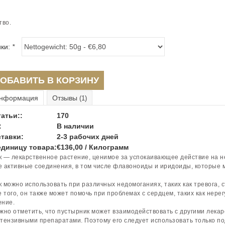
тво.
ики:
*
ОБАВИТЬ В КОРЗИНУ
нформация
Отзывы
(1)
атьи::
170
:
В наличии
тавки:
2-3 рабочих дней
единицу товара:
€136,00 / Килограмм
 — лекарственное растение, ценимое за успокаивающее действие на н
 активные соединения, в том числе флавоноиды и иридоиды, которые 
 можно использовать при различных недомоганиях, таких как тревога, 
е того, он также может помочь при проблемах с сердцем, таких как нер
ение.
жно отметить, что пустырник может взаимодействовать с другими лека
тензивными препаратами. Поэтому его следует использовать только по