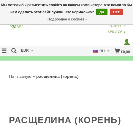
Мы хотели бы разместить cookies на вашем компьютере, что помогло бы
нам сделать этот сайт лучше. Это нормально?
Да
Нет
Подробнее о cookies »
ВХОД
ИЗ
СОЗДАТЬ УЧЕТНУЮ
ЗАПИСЬ »
SERVICE »
EUR
RU
€0,00
FREE SHIPPING OVER 50 EURO
На главную
»
расщелина (корень)
РАСЩЕЛИНА (КОРЕНЬ)