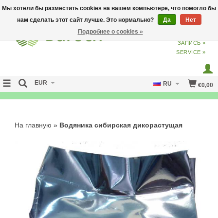
Мы хотели бы разместить cookies на вашем компьютере, что помогло бы
нам сделать этот сайт лучше. Это нормально?
Да
Нет
Подробнее о cookies »
ВХОД
ИЗ
СОЗДАТЬ УЧЕТНУЮ
ЗАПИСЬ »
SERVICE »
EUR
RU
€0,00
NO CURE NO PAY
На главную
»
Водяника сибирская дикорастущая