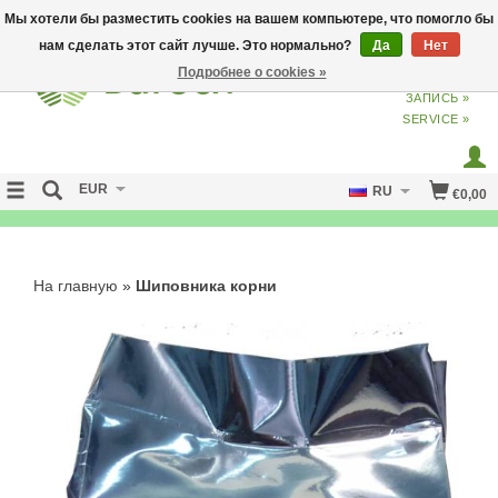
Мы хотели бы разместить cookies на вашем компьютере, что помогло бы
нам сделать этот сайт лучше. Это нормально?
Да
Нет
Подробнее о cookies »
ВХОД
ИЗ
СОЗДАТЬ УЧЕТНУЮ
ЗАПИСЬ »
SERVICE »
EUR
RU
€0,00
FREE SHIPPING OVER 50 EURO
На главную
»
Шиповника корни