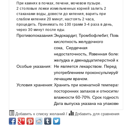
При камнях в почках, печени, мочевом пузыре.
2 столовые ложки измельченных корней залить 2
стаканами воды, довести до кипения, варить при
слабом кипении 20 минут, настоять 2 часа,
процедить. Принимать по 100 грамм 3-4 раза в день,
через 30 минут после еды.
Противопоказания:
Эндокардит, Тромбофлебит, Повышенн
кислотность желудочного
сока, Сердечная
недостаточность, Язвенная болезнь
желудка и двенадцатиперстной кишки
Особые указания:
Не является лекарством. Перед
употреблением проконсультируйтесь с
лечащим врачом.
Условия хранения:
Хранить при комнатной температуре бе
посторонних запахов и относительной
влажности 60-70%. Срок годности 2 год
Дата выпуска указана на упаковке.
Добавить к списку желаний
/
Добавить для сравнения