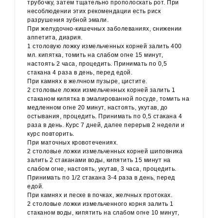
трубочку, затем тщательно прополоскать рот. При
несоблюдении этих рекомендации есть риск
разрушения зубной эмали.
При желудочно-кишечных заболеваниях, снижении
аппетита, диария.
1 столовую ложку измельченных корней залить 400
мл. кипятка, томить на слабом огне 15 минут,
настоять 2 часа, процедить. Принимать по 0,5
стакана 4 раза в день, перед едой.
При камнях в желчном пузыре, цистите.
2 столовые ложки измельченных корней залить 1
стаканом кипятка в эмалированной посуде, томить на
медленном огне 20 минут, настоять, укутав, до
остывания, процедить. Принимать по 0,5 стакана 4
раза в день. Курс 7 дней, далее перерыв 2 недели и
курс повторить.
При маточных кровотечениях.
2 столовые ложки измельченных корней шиповника
залить 2 стаканами воды, кипятить 15 минут на
слабом огне, настоять, укутав, 3 часа, процедить.
Принимать по 1/2 стакана 3-4 раза в день, перед
едой.
При камнях и песке в почках, желчных протоках.
2 столовые ложки измельченного корня залить 1
стаканом воды, кипятить на слабом огне 10 минут,