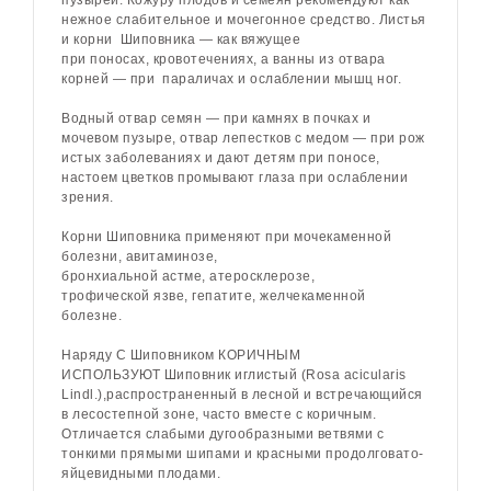
пузырей. Кожуру плодов и семеян рекомендуют как
нежное слабительное и мочегонное средство. Листья
и корни
Шиповника
— как вяжущее
при
поносах
,
кровотечениях
, а ванны из отвара
корней — при
параличах
и ослаблении мышц ног.
Водный отвар семян — при
камнях в почках
и
мочевом пузыре, отвар лепестков с медом — при рож
истых заболеваниях и дают детям при поносе,
настоем цветков промывают глаза при ослаблении
зрения.
Корни
Шиповника
применяют при мочекаменной
болезни, авитаминозе,
бронхиальной
астме
,
атеросклерозе
,
трофической
язве
,
гепатите
, желчекаменной
болезне.
Наряду С
Шиповником
КОРИЧНЫМ
ИСПОЛЬЗУЮТ
Шиповник
иглистый (Rosa acicularis
Lindl.),распространенный в лесной и встречающийся
в лесостепной зоне, часто вместе с коричным.
Отличается слабыми дугообразными ветвями с
тонкими прямыми шипами и красными продолговато-
яйцевидными плодами.