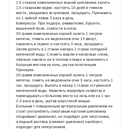
1,5 стакана измельченных корней шиповника залить
1,5 стаканами водки, настоять 10 дней в темном
месте, ежедневно встряхивая, процедить. Принимать
по 1 чайной ложке 3 раза в день.
Компрессы. При подагре, ревматизме, бурсите,
мышечной боли, слабости в ногах.
20 грамм измельченных корней залить 1 литром
кипятка, томить на медленном огне 15 минут,
перелить в термос и настоять 3 часа, процедить.
Затем долить в 1 стакан напара 1 стакан холодной
кипяченой воды. Сложить марлю в несколько слоев,
обильно смочить ее в теплом отваре и приложить к
больным местам на ночь, укутав полотенцем.
Припарки.
20 грамм измельченных корней залить 1 литром
кипятка, томить на медленном огне 3 часа, настоять 1
час, процедить. Вылить в напар 1 стакан остуженной
кипяченной воды. Намочить махровую салфетку и
прикладывать к больному месту на ночь или на 1 час
2-3 раза в день, укутав шерстяной вещью.
Больным с повышенным артериальным давлением не
стоит употреблять спиртовым настоем шиповника
(поднимает давление), он подойдет для гипотоника,
а водный раствор (снижает давление) наоборот,
подходит для гипертоников.