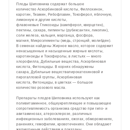
Плоды
Шиповника
содержат большое
количество
Аскорбиновой кислоты
,
Филлохинон
,
каротин,
Тиамин
,
Рибофлавин
,
Токоферол
, яблочную,
лимонную и другие кислоты,
флавоневые
Гликозиды
(кампферол, кверцетин),
пектины, сахара, пигменты (рубиксантин, ликопин),
соли железа, кальция, марганца, фосфора,
магния,
Микроэлементы
(медь, стронций, молибден).
В семенах найдены
Жирное масло
, которое содержит
ненасыщенные и насыщенные жирные кислоты,
каротиноиды и
Токоферолы
, в листьях — много
хлорофилла,
Дубильные вещества
,
Аскорбиновая
кислота
,
Фитонциды
. В корнях обнаружены
сахара,
Дубильные вещества
пирокатехиновой и
пирогалловой группы,
Аскорбиновая
кислота
,
Фитонциды
, в цветках — большое
количество розового масла.
Препараты плодов
Шиповника
используют как
поливитаминное, общеукрепляющее и повышающее
сопротивляемость организма средство при гипо- и
авитаминозах,
атеросклерозе
, различных
инфекционных заболеваниях,
ожогах
, обморожениях,
ранениях,
гемофилии
,
кровотечениях
. Они обладают
желчегонным действием и показаны