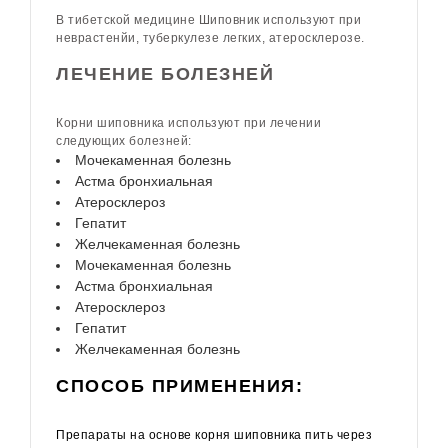
В тибетской медицине
Шиповник
используют при
неврастенйи,
туберкулезе
легких,
атеросклерозе
.
ЛЕЧЕНИЕ БОЛЕЗНЕЙ
Корни шиповника
используют при лечении
следующих болезней:
Мочекаменная болезнь
Астма бронхиальная
Атеросклероз
Гепатит
Желчекаменная болезнь
Мочекаменная болезнь
Астма бронхиальная
Атеросклероз
Гепатит
Желчекаменная болезнь
СПОСОБ ПРИМЕНЕНИЯ:
Препараты на основе корня шиповника пить через