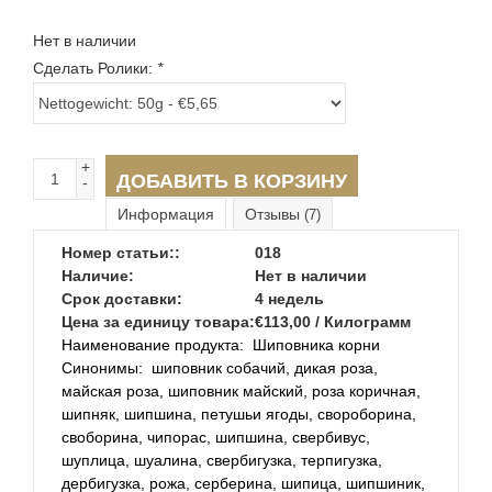
Нет в наличии
Сделать Ролики:
*
+
ДОБАВИТЬ В КОРЗИНУ
-
Информация
Отзывы
(7)
Номер статьи::
018
Наличие:
Нет в наличии
Срок доставки:
4 недель
Цена за единицу товара:
€113,00 / Килограмм
Наименование продукта:
Шиповника корни
Синонимы:
шиповник собачий, дикая роза,
майская роза, шиповник майский, роза коричная,
шипняк, шипшина, петушьи ягоды, свороборина,
своборина, чипорас, шипшина, свербивус,
шуплица, шуалина, свербигузка, терпигузка,
дербигузка, рожа, серберина, шипица, шипшиник,