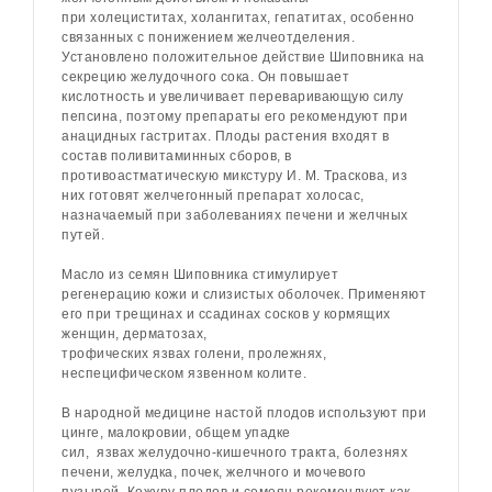
при
холециститах
, холангитах,
гепатитах
, особенно
связанных с понижением желчеотделения.
Установлено положительное действие
Шиповника
на
секрецию желудочного сока. Он повышает
кислотность и увеличивает переваривающую силу
пепсина, поэтому препараты его рекомендуют при
анацидных
гастритах
. Плоды растения входят в
состав поливитаминных сборов, в
противоастматическую микстуру И. М. Траскова, из
них готовят желчегонный препарат холосас,
назначаемый при
заболеваниях печени
и желчных
путей.
Масло из семян
Шиповника
стимулирует
регенерацию кожи и слизистых оболочек. Применяют
его при трещинах и ссадинах сосков у кормящих
женщин, дерматозах,
трофических
язвах
голени,
пролежнях
,
неспецифическом язвенном
колите
.
В народной медицине настой плодов используют при
цинге, малокровии, общем упадке
сил,
язвах
желудочно-кишечного тракта, болезнях
печени, желудка, почек, желчного и мочевого