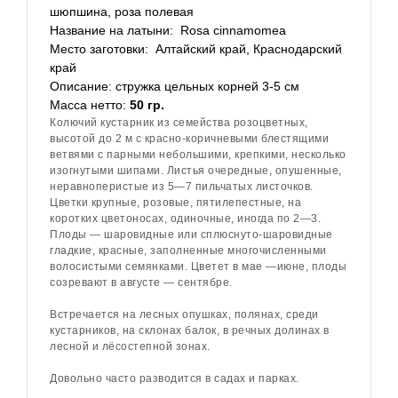
шюпшина, роза полевая
Название на латыни:
Rosa cinnamomea
Место заготовки:
Алтайский край, Краснодарский
край
Описание:
стружка цельных корней 3-5 см
Масса нетто:
50 гр.
Колючий кустарник из семейства розоцветных,
высотой до 2 м с красно-коричневыми блестящими
ветвями с парными небольшими, крепкими, несколько
изогнутыми шипами. Листья очередные, опушенные,
неравноперистые из 5—7 пильчатых листочков.
Цветки крупные, розовые, пятилепестные, на
коротких цветоносах, одиночные, иногда по 2—3.
Плоды — шаровидные или сплюснуто-шаровидные
гладкие, красные, заполненные многочисленными
волосистыми семянками. Цветет в мае —июне, плоды
созревают в августе — сентябре.
Встречается на лесных опушках, полянах, среди
кустарников, на склонах балок, в речных долинах в
лесной и лёсостепной зонах.
Довольно часто разводится в садах и парках.