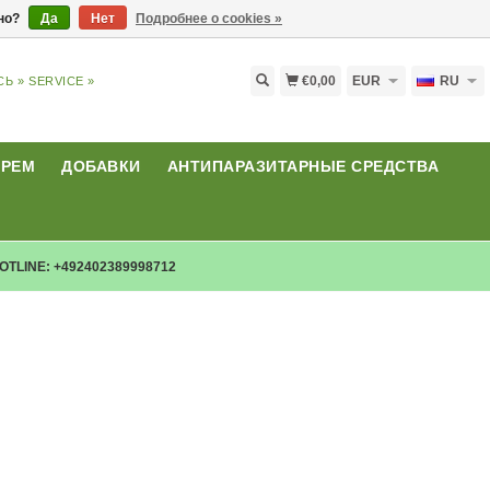
ьно?
Да
Нет
Подробнее о cookies »
€0,00
EUR
RU
СЬ »
SERVICE »
КРЕМ
ДОБАВКИ
АНТИПАРАЗИТАРНЫЕ СРЕДСТВА
OTLINE: +492402389998712