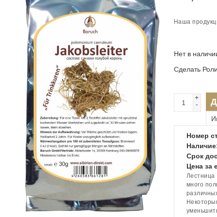
Наша продукц
Нет в наличи
Сделать Рол
+
Д
-
И
Номер ст
Наличие
Срок дос
Цена за 
Лестница 
много пол
различных
Некоторым
уменьшить