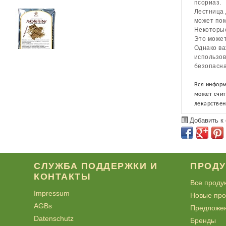
псориаз.
Лестница 
может пом
Некоторые
Это может
Однако ва
использов
безопасна
Вся информ
может счит
лекарствен
Добавить к
СЛУЖБА ПОДДЕРЖКИ И
ПРОД
КОНТАКТЫ
Все проду
Impressum
Новые про
AGBs
Предложе
Datenschutz
Бренды