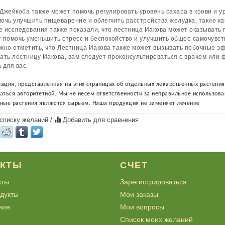
Джейкоба также может помочь регулировать уровень сахара в крови и у
очь улучшить пищеварение и облегчить расстройства желудка, такие как
 исследования также показали, что лестница Иакова может оказывать 
 помочь уменьшить стресс и беспокойство и улучшить общее самочувст
жно отметить, что Лестница Иакова также может вызывать побочные эф
ать лестницу Иакова, вам следует проконсультироваться с врачом или 
 для вас.
ация, представленная на этих страницах об отдельных лекарственных растения
аться авторитетной. Мы не несем ответственности за неправильное использов
ные растения являются сырьем.
Наша продукция не заменяет лечение
 списку желаний
/
Добавить для сравнения
УКТЫ
СЧЕТ
кты
Зарегистрироваться
дукты
Мои заказы
ния
Мои вопросы
Список моих желаний