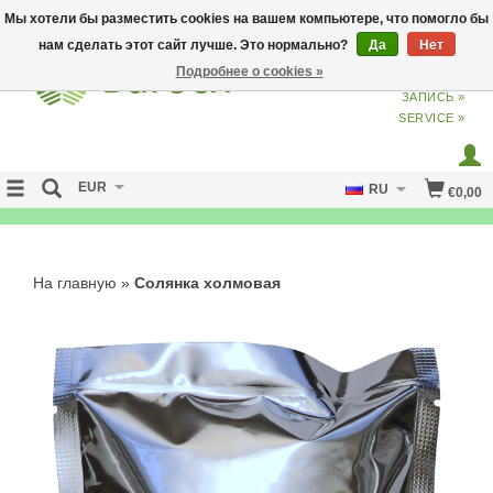
Мы хотели бы разместить cookies на вашем компьютере, что помогло бы
нам сделать этот сайт лучше. Это нормально?
Да
Нет
Подробнее о cookies »
ВХОД
ИЗ
СОЗДАТЬ УЧЕТНУЮ
ЗАПИСЬ »
SERVICE »
EUR
RU
€0,00
NO CURE NO PAY
На главную
»
Солянка холмовая