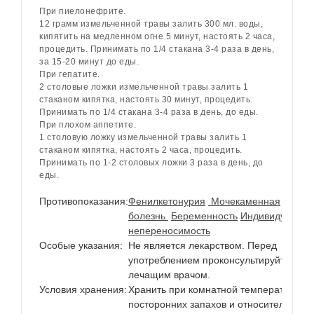
При пиелонефрите.
12 грамм измельченной травы залить 300 мл. воды,
кипятить на медленном огне 5 минут, настоять 2 часа,
процедить. Принимать по 1/4 стакана 3-4 раза в день,
за 15-20 минут до еды.
При гепатите.
2 столовые ложки измельченной травы залить 1
стаканом кипятка, настоять 30 минут, процедить.
Принимать по 1/4 стакана 3-4 раза в день, до еды.
При плохом аппетите.
1 столовую ложку измельченной травы залить 1
стаканом кипятка, настоять 2 часа, процедить.
Принимать по 1-2 столовых ложки 3 раза в день, до
еды.
Противопоказания:
Фенилкетонурия
Мочекаменная
болезнь
Беременность
Индивидуальна
непереносимость
Особые указания:
Не является лекарством. Перед
употреблением проконсультируйтесь с
лечащим врачом.
Условия хранения:
Хранить при комнатной температуре бе
посторонних запахов и относительной