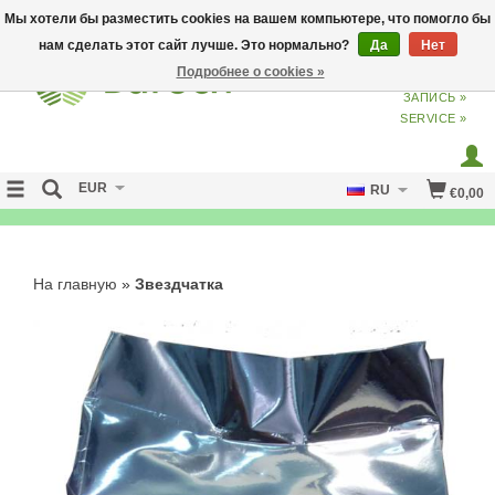
Мы хотели бы разместить cookies на вашем компьютере, что помогло бы
нам сделать этот сайт лучше. Это нормально?
Да
Нет
Подробнее о cookies »
ВХОД
ИЗ
СОЗДАТЬ УЧЕТНУЮ
ЗАПИСЬ »
SERVICE »
EUR
RU
€0,00
NO CURE NO PAY
На главную
»
Звездчатка