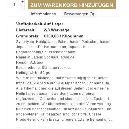
+
ZUM WARENKORB HINZUFÜGEN
-
Informationen
Bewertungen
(0)
Verfügbarkeit:
Auf Lager
Lieferzeit:
2-3 Werktage
Grundpreis:
€300,00 / Kilogramm
Synonyme:
Honigbaum
,
Schnurbaum
,
Perlschnurbaum
,
Japanischer Perlschnurbaum
,
Japanischer
Pagodenbaum
,
Sauerschotenbaum
Name in Latein:
Sophora iaponica
Region:
Adygea
Beschreibung:
Blättergetrocknet
Nettogewicht:
50 gr.
Weitere Informationen und Anwendungsgebiete unter:
https://de.wikipedia.org/wiki/Japanischer_Schnurbaum
Alle Informationen die auf diesen Seiten über einzelne
Heilpflanzen genannt werden haben nur einen
ergänzenden Charakter und sind nicht als maßgebend
zu betrachten. Wir übernehmen keinerlei Verantwortung
für einen unsachgemäßen Einsatz der Heilpflanzen. Die
angebotenen Heilpflanzen sind Rohstoffe. Unsere
Produkte sind kein Ersatz für eine ärztliche Behandlung.