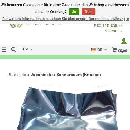
Wir benutzen Cookies nur für interne Zwecke um den Webshop zu verbessern.
Ist das in Ordnung?
Ja
Nein
Für weitere Informationen beachten Sie bitte unsere Datenschutzerklärung. »
ANMELDEN
ODER
JETZT
REGISTRIEREN »
SERVICE »
EUR
DE
€0,00
NO CURE NO PAY
Startseite
»
Japanischer Schnurbaum (Knospe)