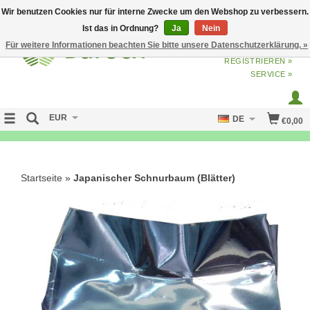
Wir benutzen Cookies nur für interne Zwecke um den Webshop zu verbessern.
Ist das in Ordnung?
Ja
Nein
Für weitere Informationen beachten Sie bitte unsere Datenschutzerklärung. »
ANMELDEN
ODER
JETZT
REGISTRIEREN »
SERVICE »
EUR
DE
€0,00
NO CURE NO PAY
Startseite
»
Japanischer Schnurbaum (Blätter)