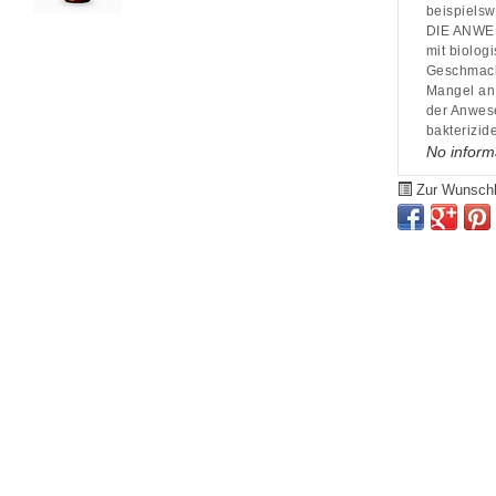
beispielsw
DIE ANWE
mit biolog
Geschmack,
Mangel an 
der Anwese
bakterizid
No inform
Zur Wunschl