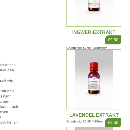
INGWER-EXTRAKT
10ML
€9,50
Grundpreis: €0,95 / Milligramm
ubstanzen
iedrigen
rakt wird
sprobleme
us kann
dungen im
t kann auch
ichen
LAVENDEL EXTRAKT
e
10ML
Grundpreis: €0,95 / Milliliter
€9,50
uck helfen