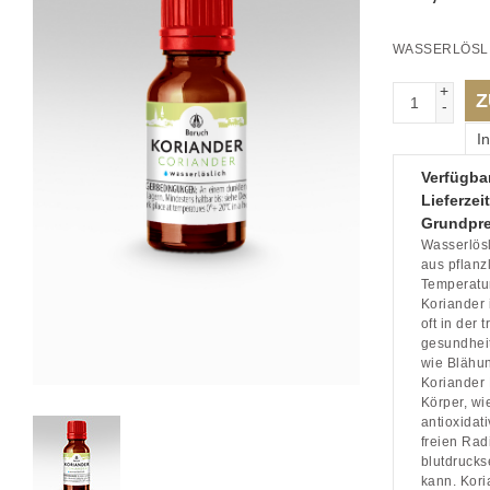
WASSERLÖSL
+
Z
-
I
Verfügbar
Lieferzeit
Grundpre
Wasserlös
aus pflanz
Temperatur
Koriander 
oft in der
gesundheit
wie Blähu
Koriander
Körper, wi
antioxidat
freien Rad
blutdruck
kann. Kor