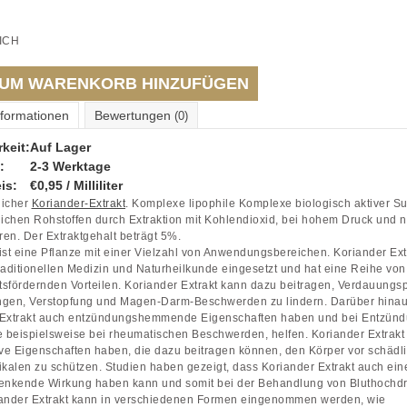
ICH
UM WARENKORB HINZUFÜGEN
nformationen
Bewertungen
(0)
keit:
Auf Lager
:
2-3 Werktage
is:
€0,95 / Milliliter
licher
Koriander-Extrakt
. Komplexe lipophile Komplexe biologisch aktiver S
lichen Rohstoffen durch Extraktion mit Kohlendioxid, bei hohem Druck und n
en. Der Extraktgehalt beträgt 5%.
ist eine Pflanze mit einer Vielzahl von Anwendungsbereichen. Koriander Ext
 traditionellen Medizin und Naturheilkunde eingesetzt und hat eine Reihe von
sfördernden Vorteilen. Koriander Extrakt kann dazu beitragen, Verdauung
ngen, Verstopfung und Magen-Darm-Beschwerden zu lindern. Darüber hina
 Extrakt auch entzündungshemmende Eigenschaften haben und bei Entzün
e beispielsweise bei rheumatischen Beschwerden, helfen. Koriander Extrak
ive Eigenschaften haben, die dazu beitragen können, den Körper vor schädl
ikalen zu schützen. Studien haben gezeigt, dass Koriander Extrakt auch ein
senkende Wirkung haben kann und somit bei der Behandlung von Bluthochdr
iander Extrakt kann in verschiedenen Formen eingenommen werden, wie