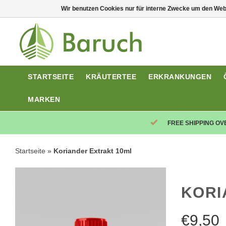
Wir benutzen Cookies nur für interne Zwecke um den Web
STARTSEITE
KRÄUTERTEE
ERKRANKUNGEN
MARKEN
FREE SHIPPING OV
Startseite
»
Koriander Extrakt 10ml
KORI
€
9,50