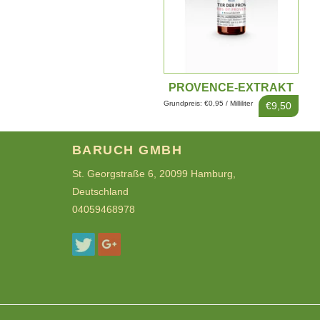
PROVENCE-EXTRAKT
10ML
Grundpreis: €0,95 / Milliliter
€9,50
BARUCH GMBH
St. Georgstraße 6, 20099 Hamburg,
Deutschland
04059468978