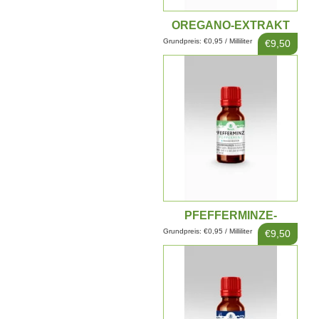
OREGANO-EXTRAKT
10ML
Grundpreis: €0,95 / Milliliter
€9,50
PFEFFERMINZE-
EXTRAKT 10ML
Grundpreis: €0,95 / Milliliter
€9,50