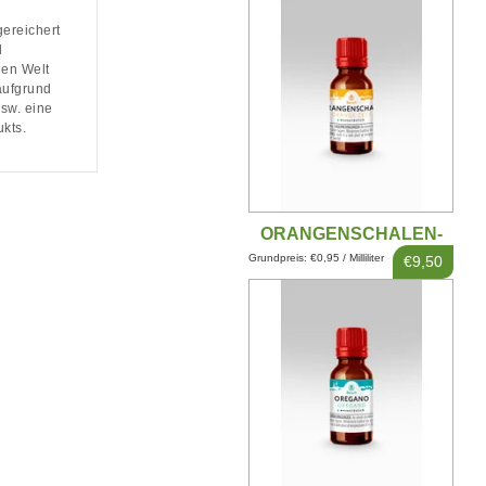
reichert
d
gen Welt
aufgrund
sw. eine
kts.
ORANGENSCHALEN-
EXTRAKT 10ML
Grundpreis: €0,95 / Milliliter
€9,50