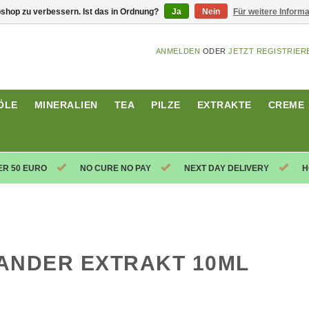
shop zu verbessern. Ist das in Ordnung?
Ja
Nein
Für weitere Inform
ANMELDEN
ODER
JETZT REGISTRIER
ÖLE
MINERALIEN
TEA
PILZE
EXTRAKTE
CREME
ER 50 EURO
NO CURE NO PAY
NEXT DAY DELIVERY
H
ANDER EXTRAKT 10ML