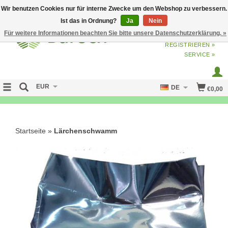
Wir benutzen Cookies nur für interne Zwecke um den Webshop zu verbessern.
Ist das in Ordnung?
Ja
Nein
Für weitere Informationen beachten Sie bitte unsere Datenschutzerklärung. »
ANMELDEN
ODER
JETZT
REGISTRIEREN »
SERVICE »
EUR
DE
€0,00
NO CURE NO PAY
Startseite
»
Lärchenschwamm