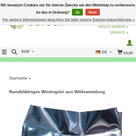
Wir benutzen Cookies nur für interne Zwecke um den Webshop zu verbessern.
Ist das in Ordnung?
Ja
Nein
Für weitere Informationen beachten Sie bitte unsere Datenschutzerklärung. »
ANMELDEN
ODER
JETZT
REGISTRIEREN »
SERVICE »
EUR
DE
€0,00
NO CURE NO PAY
Startseite
»
Rundblättriges Wintergrün aus Wildsammlung