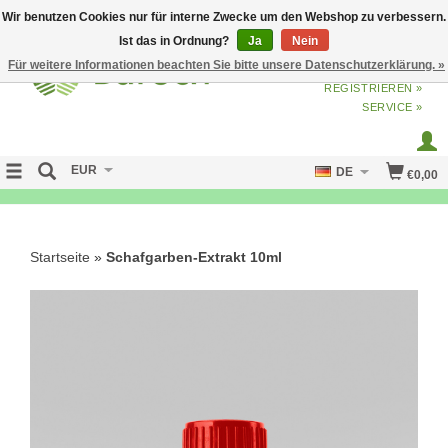
Wir benutzen Cookies nur für interne Zwecke um den Webshop zu verbessern.
Ist das in Ordnung?
Ja
Nein
Für weitere Informationen beachten Sie bitte unsere Datenschutzerklärung. »
ANMELDEN
ODER
JETZT
REGISTRIEREN »
SERVICE »
EUR
DE
€0,00
NO CURE NO PAY
Startseite
»
Schafgarben-Extrakt 10ml