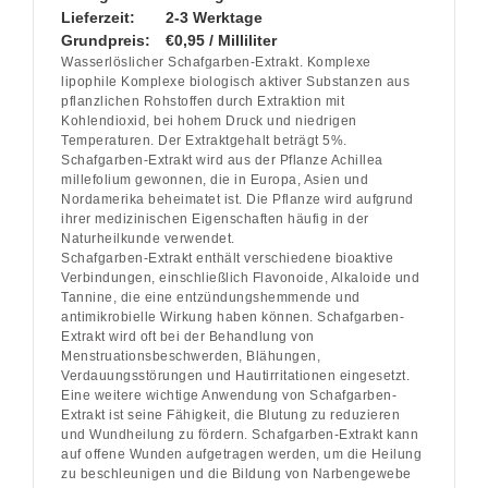
Lieferzeit:
2-3 Werktage
Grundpreis:
€0,95 / Milliliter
Wasserlöslicher Schafgarben-Extrakt. Komplexe
lipophile Komplexe biologisch aktiver Substanzen aus
pflanzlichen Rohstoffen durch Extraktion mit
Kohlendioxid, bei hohem Druck und niedrigen
Temperaturen. Der Extraktgehalt beträgt 5%.
Schafgarben-Extrakt wird aus der Pflanze Achillea
millefolium gewonnen, die in Europa, Asien und
Nordamerika beheimatet ist. Die Pflanze wird aufgrund
ihrer medizinischen Eigenschaften häufig in der
Naturheilkunde verwendet.
Schafgarben-Extrakt enthält verschiedene bioaktive
Verbindungen, einschließlich Flavonoide, Alkaloide und
Tannine, die eine entzündungshemmende und
antimikrobielle Wirkung haben können. Schafgarben-
Extrakt wird oft bei der Behandlung von
Menstruationsbeschwerden, Blähungen,
Verdauungsstörungen und Hautirritationen eingesetzt.
Eine weitere wichtige Anwendung von Schafgarben-
Extrakt ist seine Fähigkeit, die Blutung zu reduzieren
und Wundheilung zu fördern. Schafgarben-Extrakt kann
auf offene Wunden aufgetragen werden, um die Heilung
zu beschleunigen und die Bildung von Narbengewebe