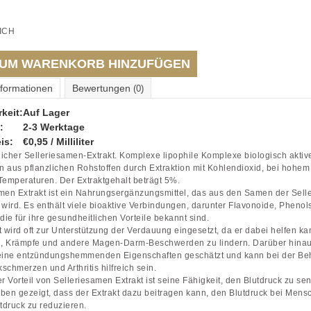
ICH
UM WARENKORB HINZUFÜGEN
nformationen
Bewertungen
(0)
keit:
Auf Lager
:
2-3 Werktage
is:
€0,95 / Milliliter
icher Selleriesamen-Extrakt. Komplexe lipophile Komplexe biologisch aktiv
 aus pflanzlichen Rohstoffen durch Extraktion mit Kohlendioxid, bei hohe
Temperaturen. Der Extraktgehalt beträgt 5%.
men Extrakt ist ein Nahrungsergänzungsmittel, das aus den Samen der Selle
ird. Es enthält viele bioaktive Verbindungen, darunter Flavonoide, Pheno
 die für ihre gesundheitlichen Vorteile bekannt sind.
t wird oft zur Unterstützung der Verdauung eingesetzt, da er dabei helfen ka
, Krämpfe und andere Magen-Darm-Beschwerden zu lindern. Darüber hinau
seine entzündungshemmenden Eigenschaften geschätzt und kann bei der B
schmerzen und Arthritis hilfreich sein.
er Vorteil von Selleriesamen Extrakt ist seine Fähigkeit, den Blutdruck zu se
ben gezeigt, dass der Extrakt dazu beitragen kann, den Blutdruck bei Mens
druck zu reduzieren.