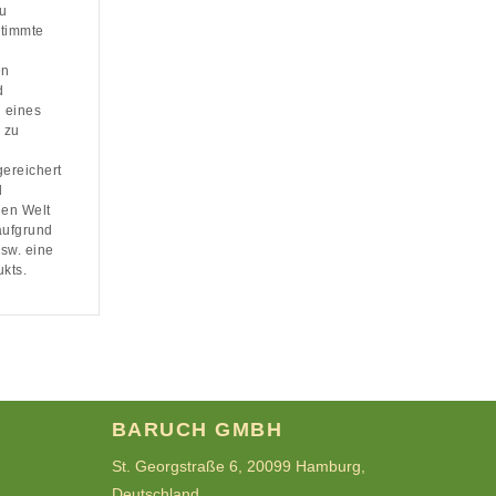
zu
stimmte
en
d
g eines
 zu
reichert
d
gen Welt
aufgrund
sw. eine
kts.
BARUCH GMBH
St. Georgstraße 6, 20099 Hamburg,
Deutschland