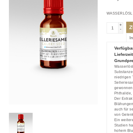
WASSERLÖSL
+
Z
-
I
Verfügbar
Lieferzeit
Grundpre
Wasserlösl
Substanzen
niedrigen 
Selleriesa
gewonnen w
Phthalide,
Der Extrak
Blähungen
auch für 
von Gelenk
Ein weiter
Studien ha
hohem Blut