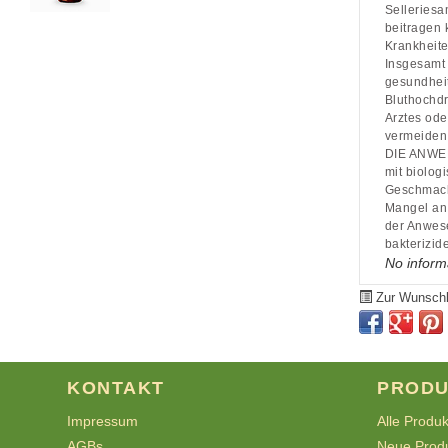
Selleriesa
beitragen 
Krankheite
Insgesamt 
gesundhei
Bluthochdr
Arztes od
vermeiden
DIE ANWE
mit biolog
Geschmack,
Mangel an 
der Anwese
bakterizid
No inform
Zur Wunschl
KONTAKT
PRODU
Impressum
Alle Produ
AGBs
Neue Prod