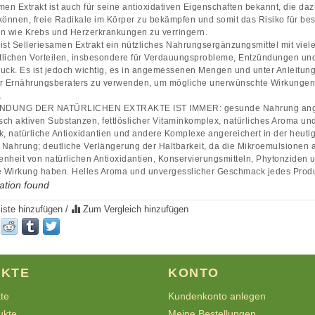
men Extrakt ist auch für seine antioxidativen Eigenschaften bekannt, die da
können, freie Radikale im Körper zu bekämpfen und somit das Risiko für be
n wie Krebs und Herzerkrankungen zu verringern.
ist Selleriesamen Extrakt ein nützliches Nahrungsergänzungsmittel mit viel
tlichen Vorteilen, insbesondere für Verdauungsprobleme, Entzündungen un
uck. Es ist jedoch wichtig, es in angemessenen Mengen und unter Anleitun
er Ernährungsberaters zu verwenden, um mögliche unerwünschte Wirkungen
.
NDUNG DER NATÜRLICHEN EXTRAKTE IST IMMER: gesunde Nahrung ange
isch aktiven Substanzen, fettlöslicher Vitaminkomplex, natürliches Aroma un
 natürliche Antioxidantien und andere Komplexe angereichert in der heuti
Nahrung; deutliche Verlängerung der Haltbarkeit, da die Mikroemulsionen 
nheit von natürlichen Antioxidantien, Konservierungsmitteln, Phytonziden u
e Wirkung haben. Helles Aroma und unvergesslicher Geschmack jedes Produ
ation found
iste hinzufügen
/
Zum Vergleich hinzufügen
KTE
KONTO
kte
Kundenkonto anlegen
ukte
Meine Bestellungen