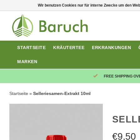
Wir benutzen Cookies nur für interne Zwecke um den Web
STARTSEITE
KRÄUTERTEE
ERKRANKUNGEN
MARKEN
FREE SHIPPING OV
Startseite
»
Selleriesamen-Extrakt 10ml
SELL
€
9,50