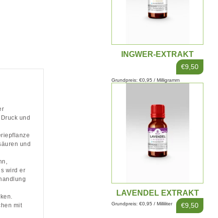
INGWER-EXTRAKT
10ML
€9,50
Grundpreis: €0,95 / Milligramm
er
m Druck und
riepflanze
lsäuren und
nn,
s wird er
ehandlung
LAVENDEL EXTRAKT
nken.
10ML
Grundpreis: €0,95 / Milliliter
€9,50
chen mit